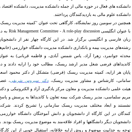
انشکده های فعال در حوزه مالی از جمله دانشکده مدیریت، دانشکده اقتصاد و
انشکده علوم مالی به بازدیدکنندگان پرداختند
.
مچنین در سومین روز نمایشگاه، کارگاهی تحت عنوان "کمیته مدیریت ریسک"
ا عنوان انگلیسی
Risk Management Committee - A role-play discussion
به دو
بان فارسی و انگلیسی برگزار شد. در این کارگاه چهار نفر از دانشجویان
شته‌های مدیریت بیمه و بانکداری دانشکده مدیریت دانشگاه خوارزمی (خانم‌ها
حدثه جوانمرد، زهرا آزاد، یاس شمس آبادی، و فاطمه قربانی) به عنوان
اندیداهای فرضی شغل مدیر ارشد ریسک، مطالب خود را ارایه دادند و در
ایان هر ارایه، کمیته مدیریت ریسک (فرضی) متشکل از دکتر محمود اسعد
امانی، کارشناس و مشاور مدیریت ریسک،
دکتر سیروس شریفی
، عضو
یئت علمی دانشکده مدیریت و معاون مرکز یادگیری آزاد و الکترونیکی و دکتر
ریم سلماسی، مدیر ریسک شرکت بیمه تعاون با کاندیداها به پرسش و پاسخ
شستند و ابعاد مختلف مدیریت ریسک سازمانی را تشریح کردند. شرکت
نندگان در این کارگاه از دانشجویان و دانش آموختگان دانشگاه خوارزمی،
انشجویان دیگر دانشگاهها و افراد علاقه‌مند به موضوع مدیریت ریسک بودند. با
وجه به جذابیت موضوع و روش ارایه خلاقانه، استقبال خوبی از این کارگاه