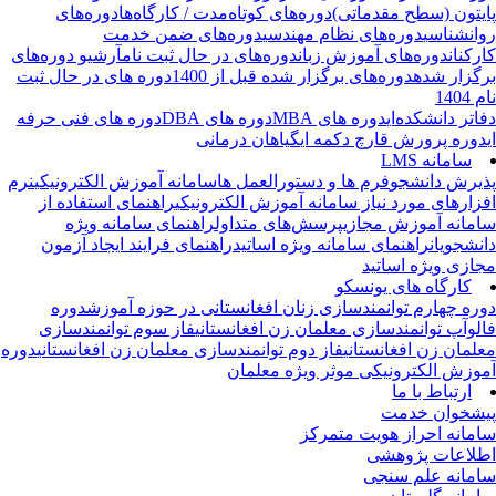
یتون (سطح مقدماتی)
دوره‌های کوتاه‌مدت / کارگاه‌ها
دوره‌های
انشناسی
دوره‌های نظام مهندسی
دوره‌های ضمن خدمت
رکنان
دوره‌های آموزش زبان
دوره‌های در حال ثبت نام
آرشیو دوره‌های
گزار شده
دوره‌های برگزار شده قبل از 1400
دوره های در حال ثبت
1404
اتر دانشکده‌ای
دوره های MBA
دوره های DBA
دوره های فنی حرفه
وره پرورش قارچ دکمه ای
گیاهان درمانی
سامانه LMS
یرش دانشجو
فرم ها و دستورالعمل ها
سامانه آموزش الکترونیکی
نرم
زارهای مورد نیاز سامانه آموزش الکترونیکی
راهنمای استفاده از
مانه آموزش مجازی
پرسش‌های متداول
راهنمای سامانه ویژه
نشجویان
راهنمای سامانه ویژه اساتید
راهنمای فرایند ایجاد آزمون
ازی ویژه اساتید
کارگاه های یونسکو
ره چهارم توانمندسازی زنان افغانستانی در حوزه آموزش
دوره
لوآپ توانمندسازی معلمان زن افغانستانی
فاز سوم توانمندسازی
لمان زن افغانستانی
فاز دوم توانمندسازی معلمان زن افغانستانی
دوره
وزش الکترونیکی موثر ویژه معلمان
ارتباط با ما
شخوان خدمت
مانه احراز هویت متمرکز
لاعات پژوهشی
مانه علم سنجی