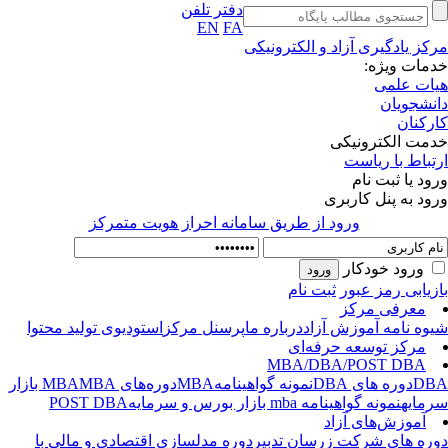
دفتر تلفن
EN
FA
کز یادگیری آزاد و الکترونیکی
مات ویژه:
ات علمی
نشجویان
رکنان
مت الکترونیکی
تباط با ریاست
ود یا ثبت نام
ود به پنل کاربری
ورود از طريق سامانه احراز هويت متمركز
ورود خودکار
زیابی رمز عبور
ثبت نام
معرفی مرکز
وه نامه آموزش آزاد
درباره ما
پرسنل مرکز
استودیوی تولید محتوا
مرکز توسعه حرفه‌ای
MBA/DBA/POST DBA
DB
دوره های D‌BA
نمونه گواهینامه
MBA
دوره‌های MBA
MBA بازار
مایه
نمونه گواهینامه mba بازار بورس و سرمایه
POST DBA
آموزش‌های آزاد
ره های شرکت زرسان تدبیر
دوره مدلسازی اقتصادی و مالی با